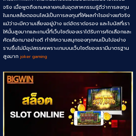
จริง เมื่อพูดถึงเกมหลายคนในอุตสาหกรรมรู้ดีว่าการลงทุน
ในเกมสล็อตออนไลน์เป็นการลงทุนที่ให้ผลกำไรอย่างแท้จริง
แม้ว่าจะมีความเสี่ยงอยู่บ้าง แต่อัตราต่อรอง และโบนัสที่เรา
ให้นั้นสูงมากและเกมนี้ที่เว็บไซต์ของเราได้รับการคัดเลือกและ
คัดเลือกมาอย่างดี ทำให้ความสนุกของทุกคนเป็นไปอย่าง
ราบรื่นไม่มีอุปสรรคเพราะเกมบนเว็บไซต์ของเรามีมาตรฐาน
สูงมาก
joker gaming