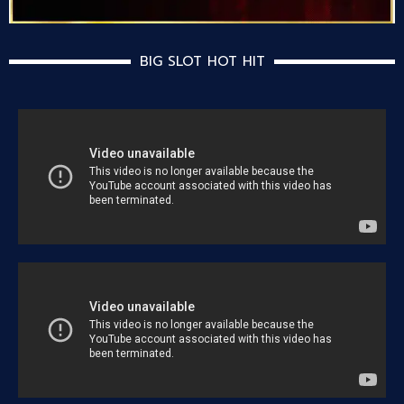
BIG SLOT HOT HIT