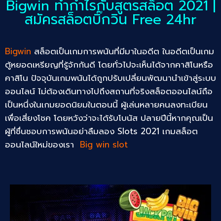
Bigwin ทำกำไรกับสูตรสล็อต 2021 |
สมัครสล็อตบิ๊กวิน Free 24hr
Bigwin
สล็อตเป็นเกมการพนันที่มีมาในอดีต ในอดีตเป็นเกม
ตู้หยอดเหรียญที่รู้จักกันดี โดยทั่วไปจะเห็นได้จากคาสิโนหรือ
คาสิโน ปัจจุบันเกมพนันได้ถูกปรับเปลี่ยนพัฒนานำเข้าสู่ระบบ
ออนไลน์ ไม่ต้องเดินทางไปถึงสถานที่จริงสล็อตออนไลน์ถือ
เป็นหนึ่งในเกมยอดนิยมในตอนนี้ ผู้เล่นหลายคนลงทะเบียน
เพื่อเสี่ยงโชค โดยหวังว่าจะได้รับโบนัส ปลายปีนี้หากคุณเป็น
ผู้ที่ชื่นชอบการพนันอย่าลืมลอง Slots 2021 เกมสล็อต
ออนไลน์ใหม่ของเรา
Big win slot