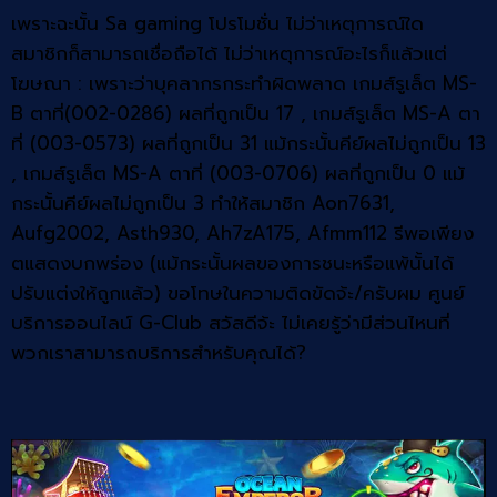
เพราะฉะนั้น Sa gaming โปรโมชั่น ไม่ว่าเหตุการณ์ใด
สมาชิกก็สามารถเชื่อถือได้ ไม่ว่าเหตุการณ์อะไรก็แล้วแต่
โฆษณา : เพราะว่าบุคลากรกระทำผิดพลาด เกมส์รูเล็ต MS-
B ตาที่(002-0286) ผลที่ถูกเป็น 17 , เกมส์รูเล็ต MS-A ตา
ที่ (003-0573) ผลที่ถูกเป็น 31 แม้กระนั้นคีย์ผลไม่ถูกเป็น 13
, เกมส์รูเล็ต MS-A ตาที่ (003-0706) ผลที่ถูกเป็น 0 แม้
กระนั้นคีย์ผลไม่ถูกเป็น 3 ทำให้สมาชิก Aon7631,
Aufg2002, Asth930, Ah7zA175, Afmm112 รีพอเพียง
ตแสดงบกพร่อง (แม้กระนั้นผลของการชนะหรือแพ้นั้นได้
ปรับแต่งให้ถูกแล้ว) ขอโทษในความติดขัดจ้ะ/ครับผม
ศูนย์
บริการออนไลน์ G-Club สวัสดีจ้ะ ไม่เคยรู้ว่ามีส่วนไหนที่
พวกเราสามารถบริการสำหรับคุณได้?