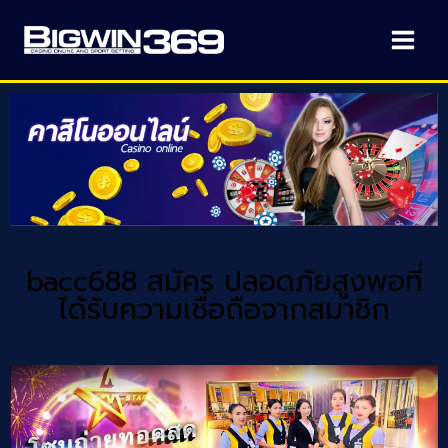
bacc688 สมัคร ปลอดภัยสูงพอที่
ได้รับความเชื่อถือจากสมาชิก