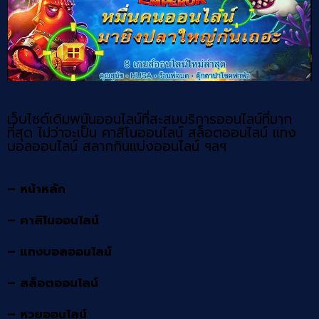
เว็บไซต์เดิมพนันออนไลน์ที่สะสมบริการออนไลน์ที่มาก
ที่สุด ไม่ว่าจะเป็น คาสิโนออนไลน์ สล็อตออนไลน์ แทง
บอลออนไลน์ สลากกินแบ่งออนไลน์ ฯลฯ ​​​​​​​
– หน้าหลัก
–
คาสิโนออนไลน์
–
แทงบอลออนไลน์
–
สล็อตออนไลน์
–
หวยออนไลน์