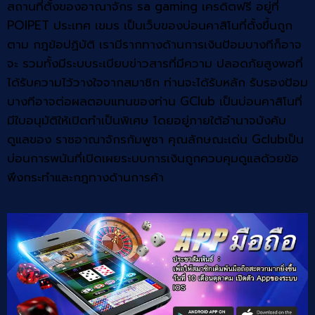
สถานที่ตั้งของอาณาจักร sa gaming เครดิตฟรี อยู่ที่
POIPET ประเทศ เขมร เป็นเว็บของบ่อนคาสิโนที่ตั้งขึ้นถูก
ตาม กฎข้อปฏิบัติ เรามีรากทางด้านการเงินป้อมบางทีก็อาจ
จะ รวมทั้งมีระบบระเบียบข่าวสารที่มีความ ปลอดภัยสูงพอที่
ได้รับความไว้วางใจจากสมาชิก ท่านจะได้รับหลัก รับรองป้อม
บางทีอาจต่อผลตอบแทนของท่าน GClub เป็นบ่อนคาสิโนที่
มีใบอนุมัติให้เปิดทำเป็นพิเศษ โดยอยู่ภายใต้อำนาจบังคับ
ดูแลของ ราชอาณาจักรกัมพูชา คุณลักษณะเด่น Gclubเป็น
บ่อนการพนันที่เปิดเผยระบบการเงินถูกควบคุมดูแลด้วยข้อ
พึงกระทำและกฎทางด้านการค้า