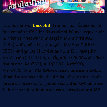
ด้วยเหตุดังกล่าว
bacc688
ฝากถอน ไม่ว่าเรื่องใด สมาชิก
ก็สามารถเชื่อถือได้ ไม่ว่าเรื่องราวใดๆโปรโมท : เหตุเพราะเจ้า
หน้าที่รัฐกระทำผิดพลาด เกมส์รูเล็ต MS-B ตาที่(002-
0286) ผลที่ถูกเป็น 17 , เกมส์รูเล็ต MS-A ตาที่ (003-
0573) ผลที่ถูกเป็น 31 แต่คีย์ผลผิดเป็น 13 , เกมส์รูเล็ต
MS-A ตาที่ (003-0706) ผลที่ถูกเป็น 0 ถึงคีย์ผลผิดเป็น 3
ทำให้สมาชิก Aon7631, Aufg2002, Asth930,
Ah7zA175, Afmm112 รีเพียงพอตแสดงขาดตกบกพร่อง
(ถึงแม้ว่าผลการชนะหรือแพ้นั้นได้ปรับแก้ให้ถูกแล้ว) ขออภัย
ในความติดขัดจ้ะ/ขอรับ ศูนย์บริการออนไลน์ G-Club สวัสดี
จ้ะ ไม่ทราบว่ามีส่วนไหนที่เราสามารถบริการสำหรับคุณได้?