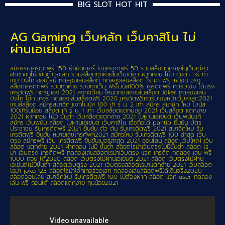
BIG SLOT HOT HIT
AG Gaming เว็บหลัก เว็บคาสิโน ไม่
ผ่านเอเย่นต์
สมัครรับเครดิตฟรี 150 ยืนยันเบอร์ รับเครดิตฟรี 50 รวมสล็อตทุกค่ายในเว็บเดียว
ฝากถอนไม่มีขั้นต่ําวอเลท รวมสล็อตทุกค่ายในเว็บเดียว ฝากถอน ไม่มี ขั้นต่ำ วิธี ทำ
เกม บิงโก ออนไลน์ ทดลองเล่นสล็อต ทดลองเล่นสล็อต โร มา ฟรี เหมือน จริง
สล็อตเครดิตฟรี รวมทุกค่าย รวมทุกเว็บ ฟรีโบนัส100% เครดิตฟรี กดรับเอง ได้จริง
เครดิตฟรี กดรับเอง 2021 ลงทะเบียน โหมดทดลองเล่นสล็อต Joker ทดลองเล่น
บิงโก โจ๊ก เกอร์ ทดลองเล่นสล็อตฟรี 2020 เครดิตฟรีกดรับเองหน้าเว็บล่าสุด2021
เกมส์สล็อต สมัครสมาชิก แจกโบนัส 100 เทิ ร์ น. 2 เท่า สมัคร สมาชิก ใหม่ โบนัส
100เทิร์นน้อย สล็อต เทิ ร์ น. 1 เท่า เว็บสล็อตแตกบ่อย 2021 เว็บสล็อต แตกง่าย
2021 ฝากถอน ไม่มี ขั้นต่ำ เว็บสล็อตแตกง่าย 2021 ไม่ผ่านเอเย่นต์ เว็บพนันแท้
สมัคร เว็บพนัน สล็อต ไม่ผ่านเอเย่นต์ เว็บคาสิโน เชื่อถือได้ pantip ยืนยัน บัตร
ประชาชน รับเครดิตฟรี 2021 ยืนยัน ตัว ต้น รับเครดิตฟรี 2021 สมาชิกใหม่ รับ
เครดิตฟรี ยืนยัน หมายเลขโทรศัพท์2021 สมัครใหม่ รับเครดิตฟรี 100 ล่าสุด เว็บ
ตรง สมัครฟรี เว็บ เครดิตฟรี ยืนยันเบอร์ล่าสุด 2021 ออนไลน์ สล็อต เว็บใหญ่ เว็บ
สล็อต แตกง่าย 2021 ฝากถอน ไม่มี ขั้นต่ำ สล็อตโรม่าเว็บตรงไม่มีขั้นต่ำ สล็อต โร
มา เว็บตรง เครดิตฟรี ทดลองเล่นสล็อตโรม่าเว็บตรง แจก เครดิต ทดลอง เล่น ฟรี
1000 ถอน ได้2020 สล็อต เว็บตรงไม่ผ่านเอเย่นต์ 2021 สล็อต เว็บตรงไม่ผ่าน
เอเย่นต์ไม่มีขั้นต่ำ สล็อตเว็บตรง 2021 เว็บตรงสล็อตโรม่าแตกง่าย 2021 เว็บสล็อต
โรม่า joker123 สล็อตโรม่าโจ๊กเกอร์วอเลท ทดลองเล่นสล็อตฟรีได้เงินจริง2020
สล็อตออนไลน์ สมาชิกใหม่ รับเครดิตฟรี 100 ไม่ต้องฝาก สล็อต แจก user ทดลอง
เล่น ฟรี ถอนได้ สล็อตแตกง่าย ทุนน้อย2021