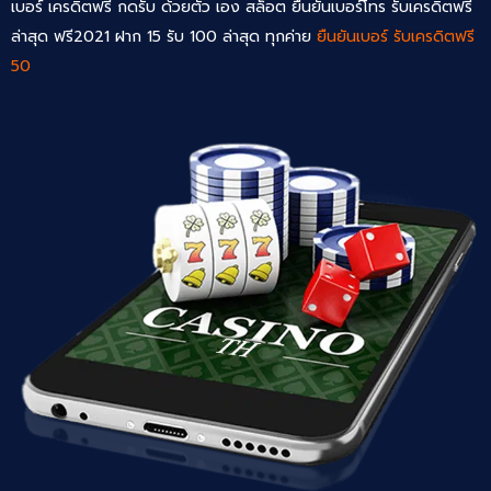
เบอร์
เครดิตฟรี กดรับ ด้วยตัว เอง
สล็อต ยืนยันเบอร์โทร รับเครดิตฟรี
ล่าสุด ฟรี2021
ฝาก 15 รับ 100 ล่าสุด ทุกค่าย
ยืนยันเบอร์ รับเครดิตฟรี
50