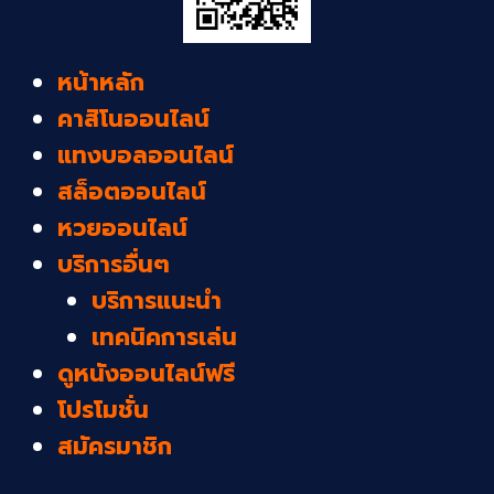
หน้าหลัก
คาสิโนออนไลน์
แทงบอลออนไลน์
สล็อตออนไลน์
หวยออนไลน์
บริการอื่นๆ
บริการแนะนำ
เทคนิคการเล่น
ดูหนังออนไลน์ฟรี
โปรโมชั่น
สมัครมาชิก