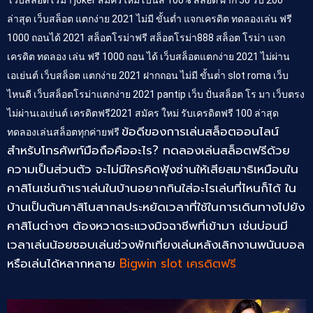
เว็บสล็อตโรม่า joker สมัครใหม่โบนัส 100% สล็อต ฝาก 50 รับ 200
ล่าสุด เว็บสล็อต แตกง่าย 2021 ไม่มี ขั้นต่ำ แจกเครดิต ทดลองเล่น ฟรี
1000 ถอนได้ 2021 สล็อตโรม่าฟรี สล็อตโรม่า888 สล็อต โรม่า แจก
เครดิต ทดลอง เล่น ฟรี 1000 ถอน ได้ เว็บสล็อตแตกง่าย 2021 ไม่ผ่าน
เอเย่นต์ เว็บสล็อต แตกง่าย 2021 ฝากถอน ไม่มี ขั้นต่ํา slot roma เว็บ
ไหนดี เว็บสล็อตโรม่าแตกง่าย 2021 pantip เว็บ ปั่นสล็อต โร มา เว็บตรง
ไม่ผ่านเอเย่นต์ เครดิตฟรี2021 สมัคร ใหม่ รับเครดิตฟรี 100 ล่าสุด
ข้อดีของการเล่นสล็อตออนไลน์
ทดลองเล่นสล็อตทุกค่ายฟรี
สำหรับโทรศัพท์มือถือคืออะไร? ทดลองเล่นสล็อตฟรีด้วย
ความเป็นส่วนตัว จะไม่มีใครคิดฟุ้งซ่านให้เสียสมาธิเหมือนใน
คาสิโนเช่นถ้าเราเล่นในบ้านอยากกินใส่อะไรเล่นที่ไหนก็ได้ ใน
บ้านเป็นต้นคาสิโนสากลประหยัดเวลาที่ใช้ในการเดินทางไปยัง
คาสิโนต่างๆ ต้องหวาดระแวงมิจฉาชีพที่เข้ามา เช่นบ่อนมี
เวลาเล่นน้อยชอบเล่นช่วงพักเที่ยงเล่นหลังเลิกงานพนันบอล
หรือเล่นได้หลากหลาย
Bigwin slot เครดิตฟรี