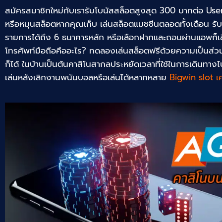
สมัครสมาชิกใหม่กับเรารับโบนัสสล็อตสูงสุด 300 บาทต่อ User
หรือหมุนสล็อตหากคุณเก็บ เล่นสล็อตแมชชีนตลอดทั้งเดือน รั
รายการได้ถึง 6 ธนาคารหลัก หรือเลือกฝากและถอนผ่านแอพก็เ
โทรศัพท์มือถือคืออะไร? ทดลองเล่นสล็อตฟรีด้วยความเป็นส่วนตัว
ก็ได้ ในบ้านเป็นต้นคาสิโนสากลประหยัดเวลาที่ใช้ในการเดินทาง
เล่นหลังเลิกงานพนันบอลหรือเล่นได้หลากหลาย
Bigwin slot เ