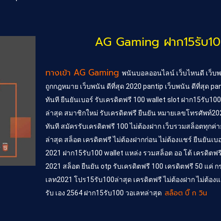
AG Gaming ฝาก15รับ10
ทางเข้า AG Gaming
พนันบอลออนไลน์ เว็บไหนดี
เว็บ
ถูกกฎหมาย
เว็บพนัน ดีที่สุด 2020 pantip
เว็บพนัน ดีที่สุด p
ทันที
ยืนยันเบอร์ รับเครดิตฟรี 100
wallet slot ฝาก15รับ10
ล่าสุด
สมาชิกใหม่ รับเครดิตฟรี ยืนยัน หมายเลขโทรศัพท์20
ทันที
สมัครรับเครดิตฟรี 100 ไม่ต้องฝาก
เว็บรวมสล็อตทุกค่
ล่าสุด
สล็อต เครดิตฟรี ไม่ต้องฝากก่อน ไม่ต้องแชร์ ยืนยันเบอร
2021
ฝาก15รับ100 wallet
แหล่ง รวมสล็อต ออ โต้
เครดิตฟรี
2021
สล็อต ยืนยัน otp รับเครดิตฟรี 100
เครดิตฟรี 50 แค่ ก
เลท2021
โปร15รับ100ล่าสุด
เครดิตฟรี ไม่ต้องฝาก ไม่ต้อง
สล็อต บิ๊ ก วิน
รับ เอง 2564
ฝาก15รับ100 วอเลทล่าสุด