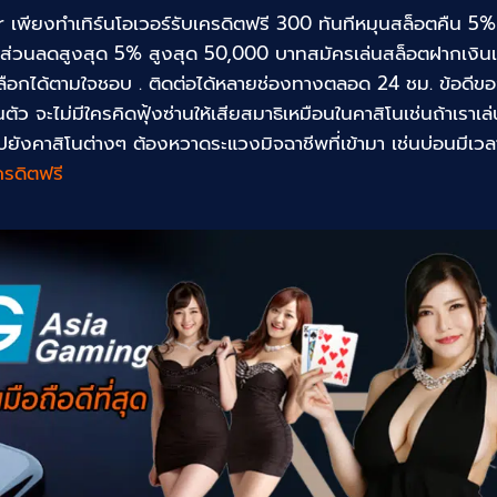
 เพียงทำเทิร์นโอเวอร์รับเครดิตฟรี 300 ทันทีหมุนสล็อตคืน 5
บส่วนลดสูงสุด 5% สูงสุด 50,000 บาทสมัครเล่นสล็อตฝากเงินเล
ลือกได้ตามใจชอบ . ติดต่อได้หลายช่องทางตลอด 24 ชม. ข้อดีข
 จะไม่มีใครคิดฟุ้งซ่านให้เสียสมาธิเหมือนในคาสิโนเช่นถ้าเราเล่
ไปยังคาสิโนต่างๆ ต้องหวาดระแวงมิจฉาชีพที่เข้ามา เช่นบ่อนมีเวล
ครดิตฟรี