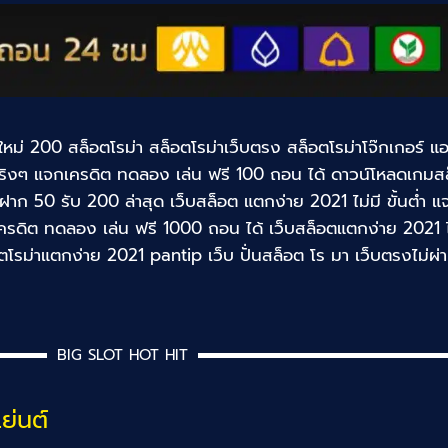
ม่ 200 สล็อตโรม่า สล็อตโรม่าเว็บตรง สล็อตโรม่าโจ๊กเกอร์ แ
้ จริงๆ แจกเครดิต ทดลอง เล่น ฟรี 100 ถอน ได้ ดาวน์โหลดเกมส
ฝาก 50 รับ 200 ล่าสุด เว็บสล็อต แตกง่าย 2021 ไม่มี ขั้นต่ำ
ครดิต ทดลอง เล่น ฟรี 1000 ถอน ได้ เว็บสล็อตแตกง่าย 2021 ไม
็อตโรม่าแตกง่าย 2021 pantip เว็บ ปั่นสล็อต โร มา เว็บตรงไม่ผ่
BIG SLOT HOT HIT
ย่นต์