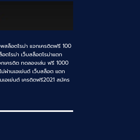
อพสล็อตโรม่า แจกเครดิตฟรี 100
ล็อตโรม่า เว็บสล็อตโรม่าแตก
 แจกเครดิต ทดลองเล่น ฟรี 1000
่ผ่านเอเย่นต์ เว็บสล็อต แตก
านเอเย่นต์ เครดิตฟรี2021 สมัคร