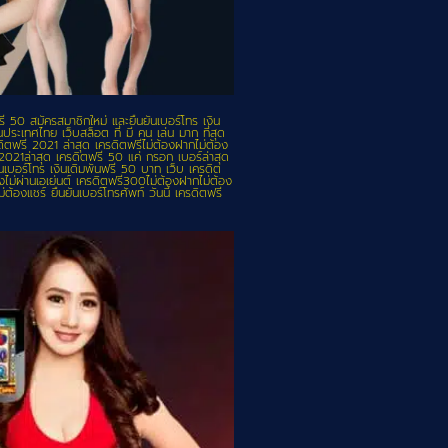
ี 50 สมัครสมาชิกใหม่ และยืนยันเบอร์โทร เงิน
นประเทศไทย เว็บสล็อต ที่ มี คน เล่น มาก ที่สุด
ดิตฟรี 2021 ล่าสุด เครดิตฟรีไม่ต้องฝากไม่ต้อง
2021ล่าสุด เครดิตฟรี 50 แค่ กรอก เบอร์ล่าสุด
นเบอร์โทร เงินเดิมพันฟรี 50 บาท เว็บ เครดิต
งไม่ผ่านเอเย่นต์ เครดิตฟรี300ไม่ต้องฝากไม่ต้อง
้องแชร์ ยืนยันเบอร์โทรศัพท์ วันนี้ เครดิตฟรี