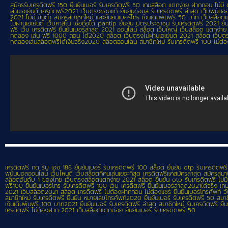
สมัครรับเครดิตฟรี 150 ยืนยันเบอร์ รับเครดิตฟรี 50 เกมสล็อต แตกง่าย ฝากถอน ไม่มี ขั้
ผ่านเอเย่นต์ เครดิตฟรี2021 เว็บตรงของแท้ ยืนยันข้อมูล รับเครดิตฟรี ล่าสุด เว็บพนัน
2021 ไม่มี ขั้นต่ำ สมัครสมาชิกใหม่ และยืนยันเบอร์โทร เงินเดิมพันฟรี 50 บาท เว็บสล็
ไม่ผ่านเอเย่นต์ เว็บคาสิโน เชื่อถือได้ pantip ยืนยัน บัตรประชาชน รับเครดิตฟรี 2021 
ฟรี เว็บ เครดิตฟรี ยืนยันเบอร์ล่าสุด 2021 ออนไลน์ สล็อต เว็บใหญ่ เว็บสล็อต แตกง่าย
ทดลอง เล่น ฟรี 1000 ถอน ได้2020 สล็อต เว็บตรงไม่ผ่านเอเย่นต์ 2021 สล็อต เว็บตรงไม
ทดลองเล่นสล็อตฟรีได้เงินจริง2020 สล็อตออนไลน์ สมาชิกใหม่ รับเครดิตฟรี 100 ไม่
เครดิตฟรี กด รับ เอง 188 ยืนยันเบอร์ รับเครดิตฟรี 100 สล็อต ยืนยัน otp รับเครดิตฟร
พนันบอลออนไลน์ เว็บไหนดี เว็บสล็อตที่คนเล่นเยอะที่สุด เครดิตฟรีแค่สมัครล่าสุด สมัครสม
สล็อตอันดับ 1 ของไทย เว็บตรงสล็อตแตกง่าย 2021 สล็อต ยืนยัน otp รับเครดิตฟรี ไม่มี เ
ฟรี100 ยืนยันเบอร์โทร รับเครดิตฟรี 100 เว็บ เครดิตฟรี ยืนยันเบอร์ล่าสุด2021ได้จริง เกมส
2021 เว็บสล็อต2021 สล็อต เครดิตฟรี ไม่ต้องฝากก่อน ไม่ต้องแชร์ ยืนยันเบอร์โทรศัพท์ วั
สมาชิกใหม่ รับเครดิตฟรี ยืนยัน หมายเลขโทรศัพท์2020 ยืนยันเบอร์ รับเครดิตฟรี 50 สมาชิ
เงินเดิมพันฟรี 100 บาท2021 ยืนยันเบอร์ รับเครดิตฟรี ล่าสุด สมาชิกใหม่ รับเครดิตฟรี ยื
เครดิตฟรี ไม่ต้องฝาก 2021 เว็บสล็อตแตกบ่อย ยืนยันเบอร์ รับเครดิตฟรี 50