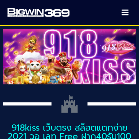
918kiss เว็บตรง สล็อตแตกง่าย
2021 วอ เลท Free ฝาก40รับ100