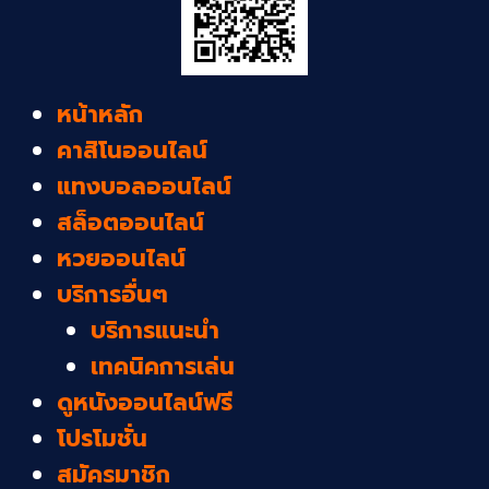
หน้าหลัก
คาสิโนออนไลน์
แทงบอลออนไลน์
สล็อตออนไลน์
หวยออนไลน์
บริการอื่นๆ
บริการแนะนำ
เทคนิคการเล่น
ดูหนังออนไลน์ฟรี
โปรโมชั่น
สมัครมาชิก