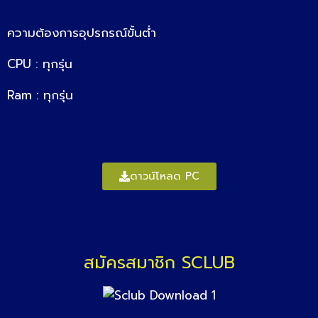
ความต้องการอุปรกรณ์ขั้นต่ำ
CPU : ทุกรุ่น
Ram : ทุกรุ่น
ดาวน์โหลด PC
สมัครสมาชิก SCLUB