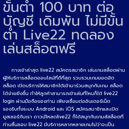
ขั้นต่ำ 100 บาท ต่อ
บัญชี เดิมพัน ไม่มีขั้น
ต่ำ Live22 ทดลอง
เล่นสล็อตฟรี
ทางเข้าล่าสุด live22 สมัคตรสมาชิก
เล่นเกมสล็อตผ่าน
ผู้ให้บริการสล็อตออนไลน์ที่ดีที่สุด รวบรวมเกมยอดฮิต
สล็อต เปิดบริการให้สมาชิกได้เข้ามาร่วมสนุกกับเกม สล็อต
ได้ง่ายยิ่งขึ้น ทำให้ลูกค้าสามารถเข้าเล่นที่ไหนก็ได้ live22
login ผ่านมือถือของท่าน เพียงเชื่อมต่ออินเตอร์เน็ต
รองรับทั้งระบบ Android และ iOS สมัครสมาชิกและเปิด
ยูสเซอร์กับเรา ดาวน์โหลดlive22 ก็ได้สนุกกับเกมส์สล็อตที่
ท่านชื่นชอบ live22 มีบริการหลากหลายเกมไม่ว่าจะเป็น