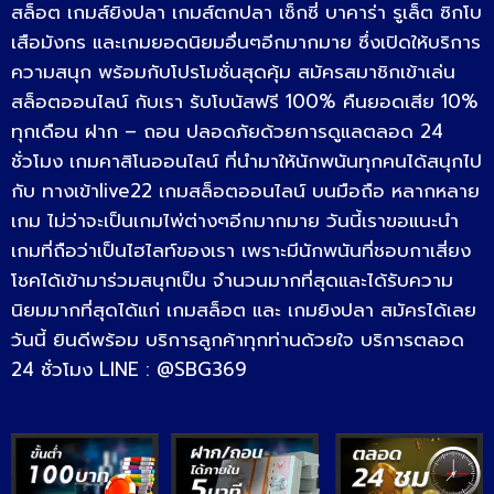
สล็อต เกมส์ยิงปลา เกมส์ตกปลา เซ็กซี่ บาคาร่า รูเล็ต ซิกโบ
เสือมังกร และเกมยอดนิยมอื่นๆอีกมากมาย ซึ่งเปิดให้บริการ
ความสนุก พร้อมกับโปรโมชั่นสุดคุ้ม สมัครสมาชิกเข้าเล่น
สล็อตออนไลน์ กับเรา รับโบนัสฟรี 100% คืนยอดเสีย 10%
ทุกเดือน ฝาก – ถอน ปลอดภัยด้วยการดูแลตลอด 24
ชั่วโมง เกมคาสิโนออนไลน์ ที่นำมาให้นักพนันทุกคนได้สนุกไป
กับ ทางเข้าlive22 เกมสล็อตออนไลน์ บนมือถือ หลากหลาย
เกม ไม่ว่าจะเป็นเกมไพ่ต่างๆอีกมากมาย วันนี้เราขอแนะนำ
เกมที่ถือว่าเป็นไฮไลท์ของเรา เพราะมีนักพนันที่ชอบกาเสี่ยง
โชคได้เข้ามาร่วมสนุกเป็น จำนวนมากที่สุดและได้รับความ
นิยมมากที่สุดได้แก่ เกมสล็อต และ เกมยิงปลา สมัครได้เลย
วันนี้ ยินดีพร้อม บริการลูกค้าทุกท่านด้วยใจ บริการตลอด
24 ชั่วโมง
LINE : @SBG36
9